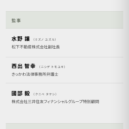
監事
水野 讓
ミズノ ユズル
松下不動産株式会社副社長
西出 智幸
ニシデ トモユキ
きっかわ法律事務所弁護士
國部 毅
クニベ タケシ
株式会社三井住友フィナンシャルグループ特別顧問