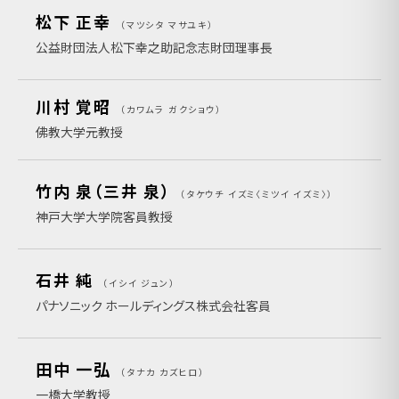
松下 正幸
マツシタ マサユキ
公益財団法人松下幸之助記念志財団理事長
川村 覚昭
カワムラ ガクショウ
佛教大学元教授
竹内 泉（三井 泉）
タケウチ イズミ〈ミツイ イズミ〉
神戸大学大学院客員教授
石井 純
イシイ ジュン
パナソニック ホールディングス株式会社客員
田中 一弘
タナカ カズヒロ
一橋大学教授