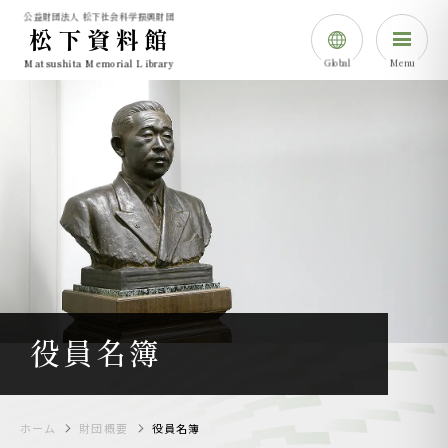
公益財団法人 松下社会科学振興財団
松下資料館
Global
Menu
Matsushita Memorial Library
日本語
English
简体中⽂
한국어
役員名簿
ホーム
財団概要
役員名簿