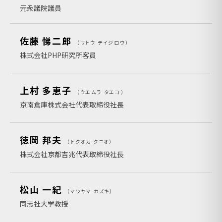
元衆議院議員
佐藤 悌二郎
サトウ テイジロウ
株式会社PHP研究所客員
上村 多恵子
ウエムラ タエコ
京南倉庫株式会社代表取締役社長
徳岡 邦夫
トクオカ クニオ
株式会社京都吉兆代表取締役社長
松山 一紀
マツヤマ カズキ
同志社大学教授