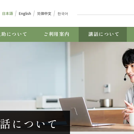
日本語
English
简体中⽂
한국어
之助について
ご利用案内
講話について
話について