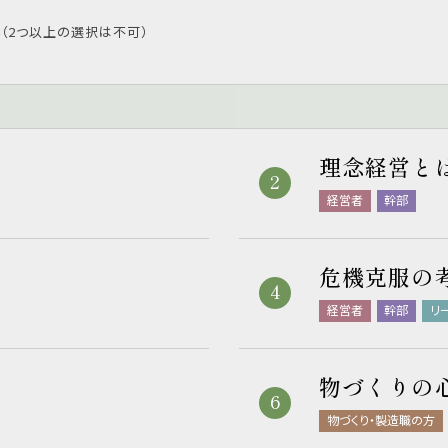
（2つ以上の選択は不可）
理念経営と
経営者
幹部
危機克服の
経営者
幹部
リ
物づくりの
物づくり・製造職の方