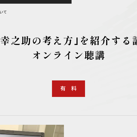
いて
下幸之助の考え方｣を
紹介する
オンライン聴講
有 料