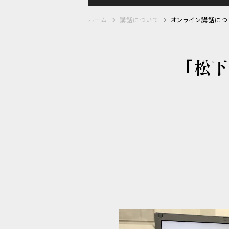
ホーム
講話について
オンライン講話につ
｢松