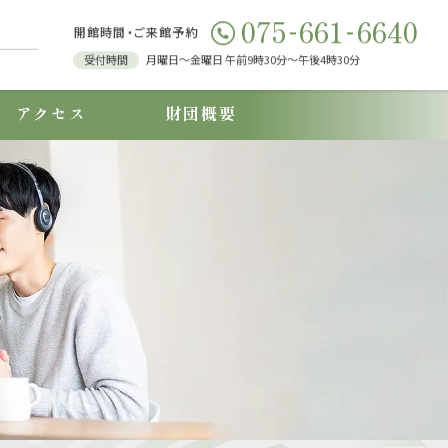
-
-
075
661
6640
開館時間・ご来館予約
受付時間
⽉曜⽇～⾦曜⽇ 午前9時30分～午後4時30分
アクセス
財団概要