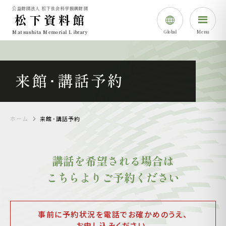
公益財団法人 松下社会科学振興財団
松下資料館
Global
Menu
Matsushita Memorial Library
日本語
English
来館･講話予約
简体中⽂
한국어
ホーム
来館･講話予約
講話を希望される場合は
こちらよりご予約ください
事前に予約状況を電話でお確かめのうえ、
お申し込みください。