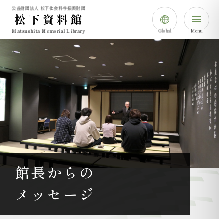
公益財団法人 松下社会科学振興財団
松下資料館
Global
Menu
Matsushita Memorial Library
日本語
English
简体中⽂
한국어
館長からの
メッセージ