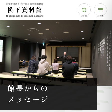
公益財団法人 松下社会科学振興財団
松下資料館
Global
Menu
Matsushita Memorial Library
日本語
English
简体中⽂
한국어
館長からの
メッセージ