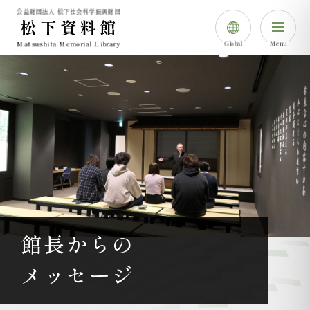
公益財団法人 松下社会科学振興財団
松下資料館
Global
Menu
Matsushita Memorial Library
日本語
English
简体中⽂
한국어
館長からの
メッセージ