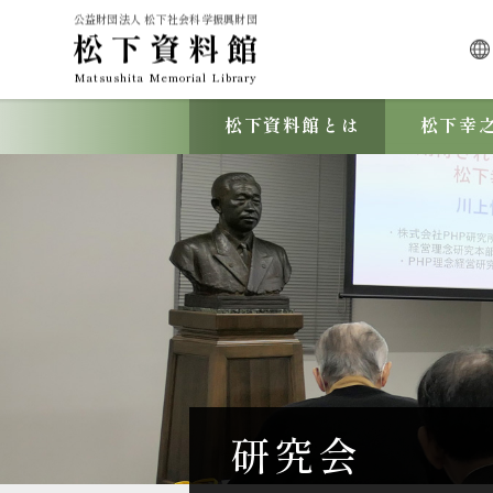
公益財団法人 松下社会科学振興財団
松下資料館
Matsushita Memorial Library
松下資料館とは
松下幸
研究会