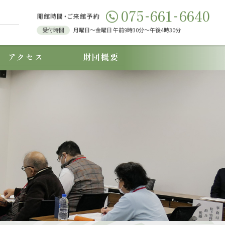
-
-
075
661
6640
開館時間・ご来館予約
受付時間
⽉曜⽇～⾦曜⽇ 午前9時30分～午後4時30分
アクセス
財団概要