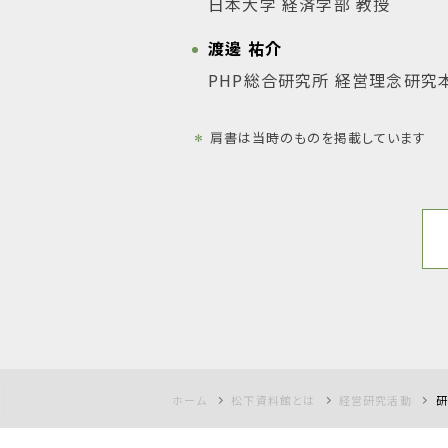
日本大学 経済学部 教授
渡邊 祐介
PHP総合研究所 経営理念研究
＊
肩書は当時のものを掲載しています
ホーム
松下資料館とは
経営研究活動
研