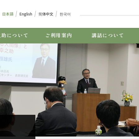
日本語
English
简体中⽂
한국어
之助について
ご利用案内
講話について