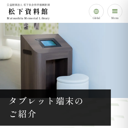
公益財団法人 松下社会科学振興財団
松下資料館
Global
Menu
Matsushita Memorial Library
日本語
English
简体中⽂
한국어
タブレット端末の
ご紹介