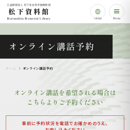
公益財団法人 松下社会科学振興財団
松下資料館
Global
Menu
Matsushita Memorial Library
日本語
English
オンライン講話予約
简体中⽂
한국어
ホーム
オンライン講話予約
オンライン講話を希望される場合は
こちらよりご予約ください
事前に予約状況を電話でお確かめのうえ、
お申し込みください